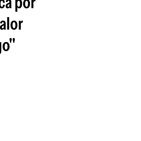
ca por
alor
go"