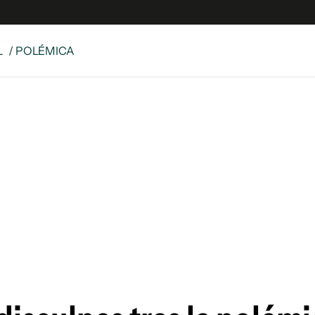
L
/ POLÉMICA
e
S
n
es
Siguenos en:
 y Legales
es especiales
ciones
ters
ina
 Unidos