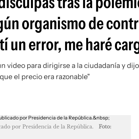
isculpas tras la polémi
lgún organismo de contr
í un error, me haré car
 video para dirigirse a la ciudadanía y dijo
ue el precio era razonable"
cado por Presidencia de la República.
Foto: