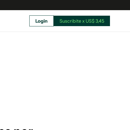
Login
Suscribite x US$ 3,45
uscríbete ahora a El Observador y elegí hasta
donde llegar.
Suscribite x US$ 3,45