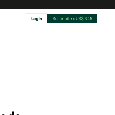
Login
Suscribite x US$ 3,45
uscríbete ahora a El Observador y elegí hasta
donde llegar.
Suscribite x US$ 3,45