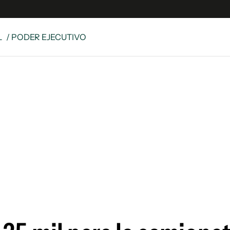
L
/ PODER EJECUTIVO
e
S
n
es
Siguenos en:
 y Legales
es especiales
ciones
ters
ina
 Unidos