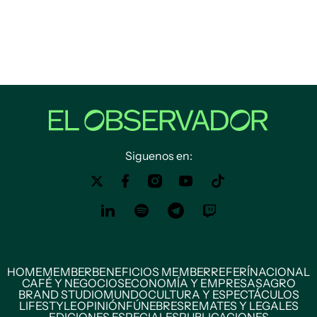
Siguenos en:
HOME
MEMBER
BENEFICIOS MEMBER
REFERÍ
NACIONAL
CAFÉ Y NEGOCIOS
ECONOMÍA Y EMPRESAS
AGRO
BRAND STUDIO
MUNDO
CULTURA Y ESPECTÁCULOS
LIFESTYLE
OPINIÓN
FÚNEBRES
REMATES Y LEGALES