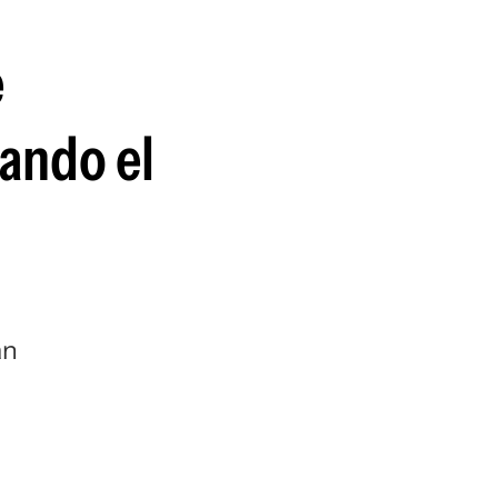
e
mando el
an