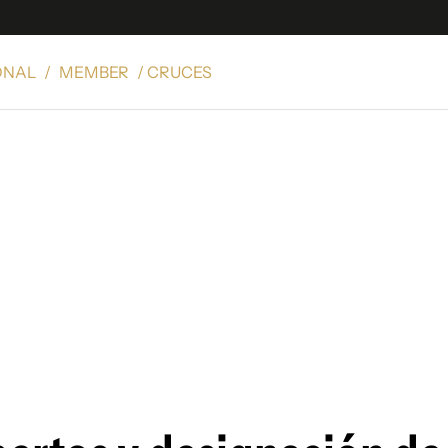
ONAL
/
MEMBER
/ CRUCES
e
S
n
es
Siguenos en:
 y Legales
es especiales
ciones
ters
ina
 Unidos