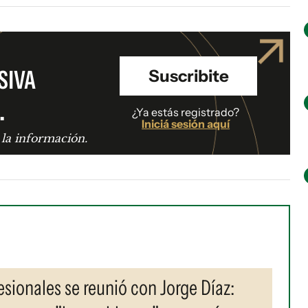
SIVA
Suscribite
.
¿Ya estás registrado?
Iniciá sesión aquí
 la información.
esionales se reunió con Jorge Díaz: