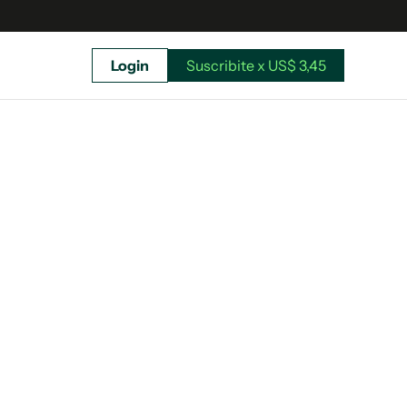
Login
Suscribite x US$ 3,45
uscríbete ahora a El Observador y elegí hasta
donde llegar.
Suscribite x US$ 3,45