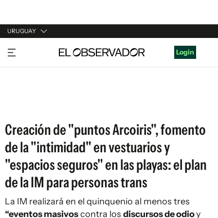
URUGUAY
URUGUAY
Login
ARGENTINA
ESPAÑA
ESTADOS UNIDOS
Creación de "puntos Arcoiris", fomento
de la "intimidad" en vestuarios y
"espacios seguros" en las playas: el plan
de la IM para personas trans
La IM realizará en el quinquenio al menos tres
“eventos masivos
contra los
discursos de odio
y