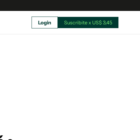
Login
Suscribite x US$ 3,45
uscríbete ahora a El Observador y elegí hasta
donde llegar.
Suscribite x US$ 3,45