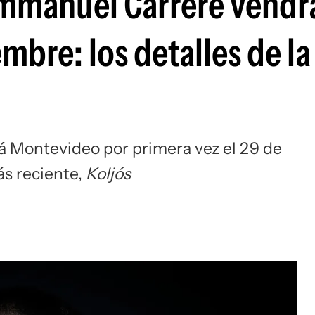
 Emmanuel Carrère vendr
bre: los detalles de la 
rá Montevideo por primera vez el 29 de
ás reciente,
Koljós