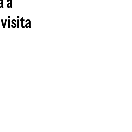
á a
visita