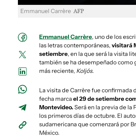
Emmanuel Carrère
AFP
Emmanuel Carrère
, uno de los esc
las letras contemporáneas,
visitará
setiembre
, en la que será la visita l
también se ha desempeñado como guio
más reciente,
Koljós
.
La visita de Carrère fue confirmada 
fecha marca
el 29 de setiembre como
Montevideo.
Será en la previa de la 
los primeros días de octubre. El auto
sudamericana que comenzará por Bras
México.