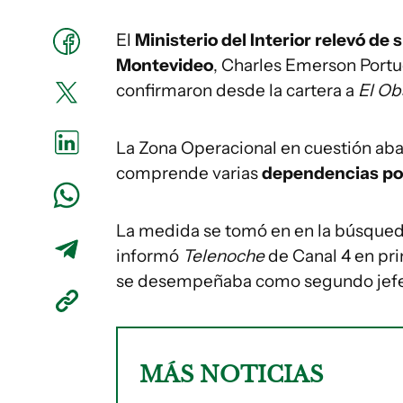
El
Ministerio del Interior relevó de 
Montevideo
, Charles Emerson Portug
confirmaron desde la cartera a
El Ob
La Zona Operacional en cuestión ab
comprende varias
dependencias pol
La medida se tomó en en la búsque
informó
Telenoche
de Canal 4 en pr
se desempeñaba como segundo jef
MÁS NOTICIAS