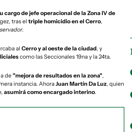
su cargo de jefe operacional de la Zona IV de
ez, tras el
triple homicidio en el Cerro
,
servador
.
arcaba al
Cerro y al oeste de la ciudad
, y
iciales
como las Seccionales 19na y la 24ta.
da de
"mejora de resultados en la zona"
,
imera instancia. Ahora
Juan Martín Da Luz
, quien
e,
asumirá como encargado interino
.