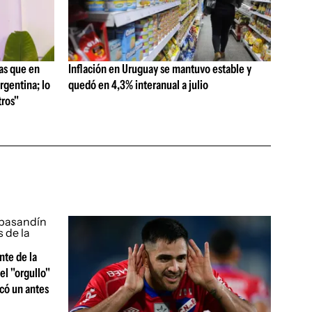
as que en
Inflación en Uruguay se mantuvo estable y
rgentina; lo
quedó en 4,3% interanual a julio
ros"
nte de la
el "orgullo"
rcó un antes