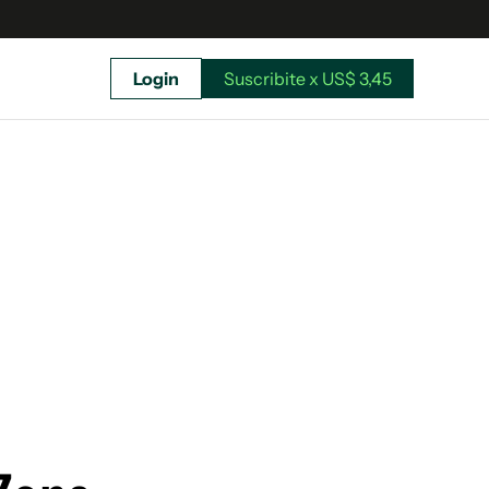
Login
Suscribite x US$ 3,45
uscríbete ahora a El Observador y elegí hasta
donde llegar.
Suscribite x US$ 3,45