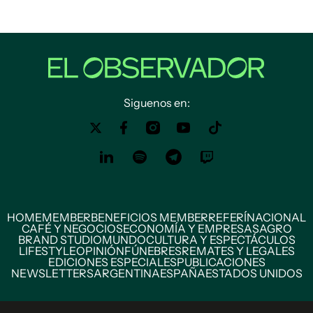
Siguenos en:
HOME
MEMBER
BENEFICIOS MEMBER
REFERÍ
NACIONAL
CAFÉ Y NEGOCIOS
ECONOMÍA Y EMPRESAS
AGRO
BRAND STUDIO
MUNDO
CULTURA Y ESPECTÁCULOS
LIFESTYLE
OPINIÓN
FÚNEBRES
REMATES Y LEGALES
EDICIONES ESPECIALES
PUBLICACIONES
NEWSLETTERS
ARGENTINA
ESPAÑA
ESTADOS UNIDOS