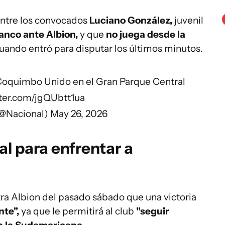
entre los convocados
Luciano González,
juvenil
anco ante Albion,
y que
no juega desde la
cuando entró para disputar los últimos minutos.
Coquimbo Unido en el Gran Parque Central
tter.com/jgQUbtt1ua
(@Nacional)
May 26, 2026
al para enfrentar a
ra Albion del pasado sábado que una victoria
nte",
ya que le permitirá al club
"seguir