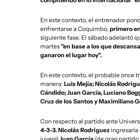
compitiendo en lo internacional" e
En este contexto, el entrenador pond
enfrentarse a Coquimbo,
primero en
siguiente fase. El sábado adelantó q
martes
"en base a los que descansa
ganaron el lugar hoy".
En este contexto, el probable once t
manera:
Luis Mejía; Nicolás Rodríg
Cándido; Juan García, Luciano Bogg
Cruz de los Santos y Maximiliano 
Con respecto al partido ante Univers
4-3-3.
Nicolás Rodríguez
ingresaría
juvenil
Juan García
(de gran partido