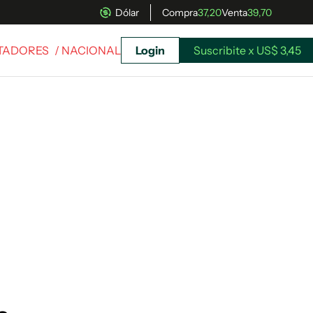
Dólar
Compra
37,20
Venta
39,70
RTADORES
/ NACIONAL
Login
Suscribite x US$ 3,45
uscríbete ahora a El Observador y elegí hasta
donde llegar.
Suscribite x US$ 3,45