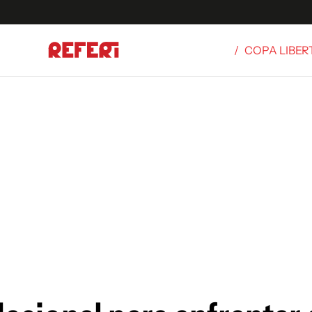
/
COPA LIBE
Olímpicos
S
tbol
g
ortivo