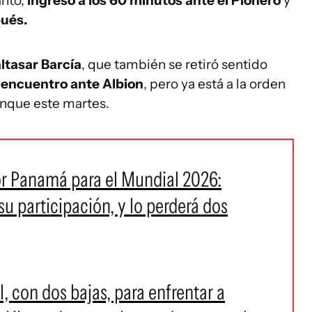
anto,
ingresó a los 60 minutos ante el Pionero
y
ués.
ltasar Barcía
, que también se retiró sentido
l encuentro ante Albion
, pero ya está a la orden
anque este martes.
or Panamá para el Mundial 2026:
su participación, y lo perderá dos
, con dos bajas, para enfrentar a