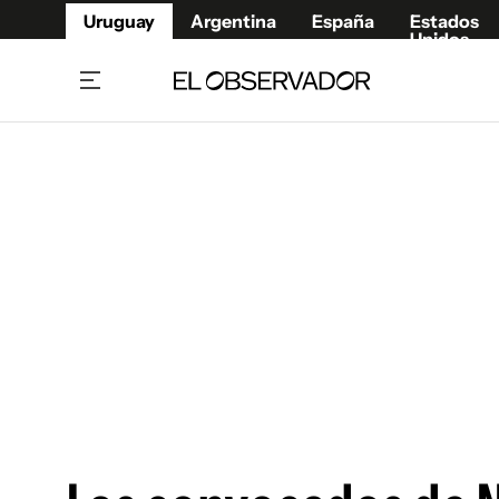
Uruguay
Argentina
España
Estados
Unidos
Home
Juegos 
Referí
Rugby
Fútbol
Básque
Mundial 2026
Tenis
Resultados Deportivos
Runnin
Fútbol internacional
Polidep
Copa Libertadores
Motor