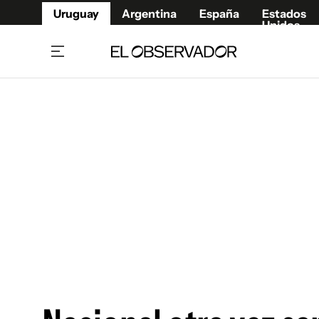
Uruguay
Argentina
España
Estados
Unidos
Home
Juegos 
Referí
Rugby
Fútbol
Básque
Mundial 2026
Tenis
Resultados Deportivos
Runnin
Fútbol internacional
Polidep
Copa Libertadores
Motor