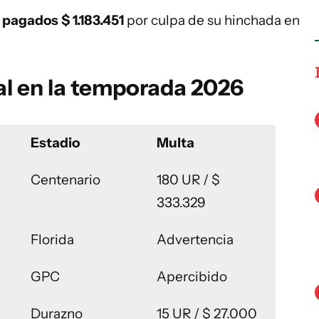
a
pagados
$ 1.183.451
por culpa de su hinchada en
al en la temporada 2026
Estadio
Multa
Centenario
180 UR / $
333.329
Florida
Advertencia
GPC
Apercibido
Durazno
15 UR / $ 27.000