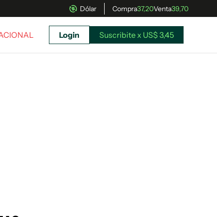
Dólar
Compra
37,20
Venta
39,70
NACIONAL
Login
Suscribite x US$ 3,45
uscríbete ahora a El Observador y elegí hasta
donde llegar.
Suscribite x US$ 3,45