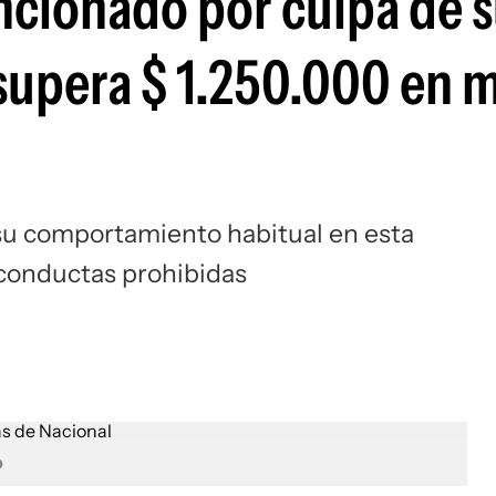
ancionado por culpa de 
Si
 supera $ 1.250.000 en 
su comportamiento habitual en esta
 conductas prohibidas
o