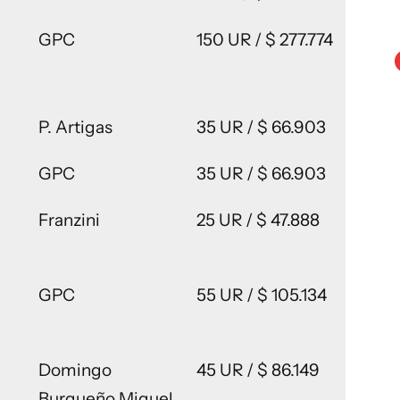
GPC
150 UR / $ 277.774
P. Artigas
35 UR / $ 66.903
GPC
35 UR / $ 66.903
Franzini
25 UR / $ 47.888
GPC
55 UR / $ 105.134
Domingo
45 UR / $ 86.149
Burgueño Miguel