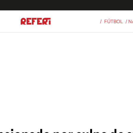
/
FÚTBOL
/ 
Olímpicos
S
tbol
g
ortivo