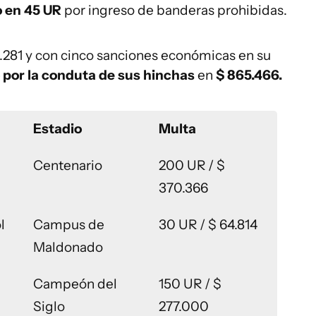
o en 45 UR
por ingreso de banderas prohibidas.
6.281 y con cinco sanciones económicas en su
 por la conduta de sus hinchas
en
$ 865.466.
Estadio
Multa
Centenario
200 UR / $
370.366
l
Campus de
30 UR / $ 64.814
Maldonado
Campeón del
150 UR / $
Siglo
277.000