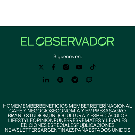
Siguenos en:
HOME
MEMBER
BENEFICIOS MEMBER
REFERÍ
NACIONAL
CAFÉ Y NEGOCIOS
ECONOMÍA Y EMPRESAS
AGRO
BRAND STUDIO
MUNDO
CULTURA Y ESPECTÁCULOS
LIFESTYLE
OPINIÓN
FÚNEBRES
REMATES Y LEGALES
EDICIONES ESPECIALES
PUBLICACIONES
NEWSLETTERS
ARGENTINA
ESPAÑA
ESTADOS UNIDOS