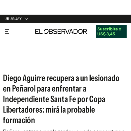
URUGUAY
Suscribite x
URUGUAY
US$ 3,45
ARGENTINA
ESPAÑA
ESTADOS UNIDOS
Diego Aguirre recupera a un lesionado
en Peñarol para enfrentar a
Independiente Santa Fe por Copa
Libertadores: mirá la probable
formación