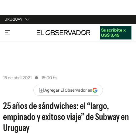
URUGUAY
Suscribite x
URUGUAY
US$ 3,45
ARGENTINA
ESPAÑA
ESTADOS UNIDOS
15 de abril 2021
15:00 hs
Agregar El Observador en
25 años de sándwiches: el “largo,
empinado y exitoso viaje” de Subway en
Uruguay