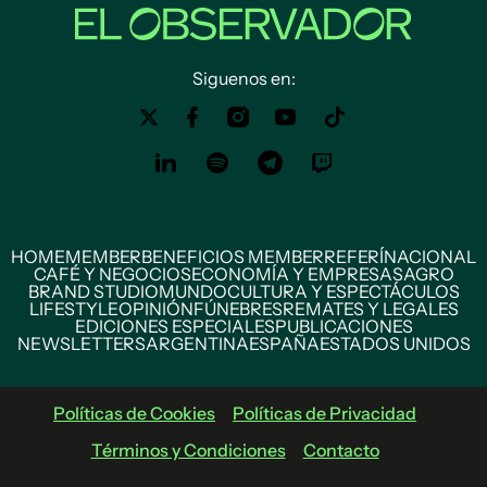
Siguenos en:
HOME
MEMBER
BENEFICIOS MEMBER
REFERÍ
NACIONAL
CAFÉ Y NEGOCIOS
ECONOMÍA Y EMPRESAS
AGRO
BRAND STUDIO
MUNDO
CULTURA Y ESPECTÁCULOS
LIFESTYLE
OPINIÓN
FÚNEBRES
REMATES Y LEGALES
EDICIONES ESPECIALES
PUBLICACIONES
NEWSLETTERS
ARGENTINA
ESPAÑA
ESTADOS UNIDOS
Políticas de Cookies
Políticas de Privacidad
Términos y Condiciones
Contacto