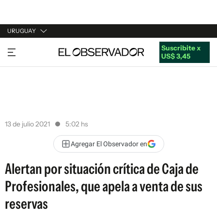
URUGUAY
Suscribite x
URUGUAY
US$ 3,45
ARGENTINA
ESPAÑA
ESTADOS UNIDOS
13 de julio 2021
5:02 hs
Agregar El Observador en
Alertan por situación crítica de Caja de
Profesionales, que apela a venta de sus
reservas