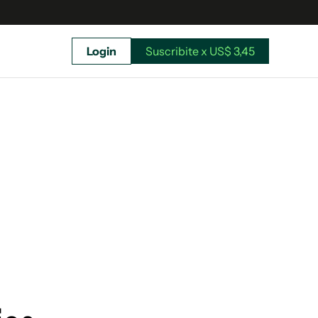
Login
Suscribite x US$ 3,45
uscríbete ahora a El Observador y elegí hasta
donde llegar.
Suscribite x US$ 3,45