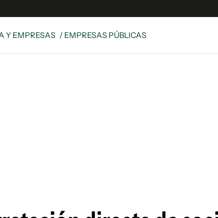
A Y EMPRESAS
/ EMPRESAS PÚBLICAS
e
S
n
es
Siguenos en:
 y Legales
es especiales
ciones
ters
ina
 Unidos