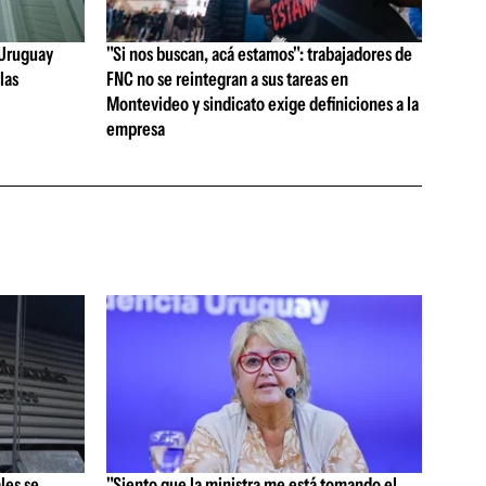
e Uruguay
"Si nos buscan, acá estamos": trabajadores de
las
FNC no se reintegran a sus tareas en
Montevideo y sindicato exige definiciones a la
empresa
les se
"Siento que la ministra me está tomando el