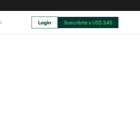
4
Login
Suscribite x US$ 3,45
uscríbete ahora a El Observador y elegí hasta
donde llegar.
Suscribite x US$ 3,45