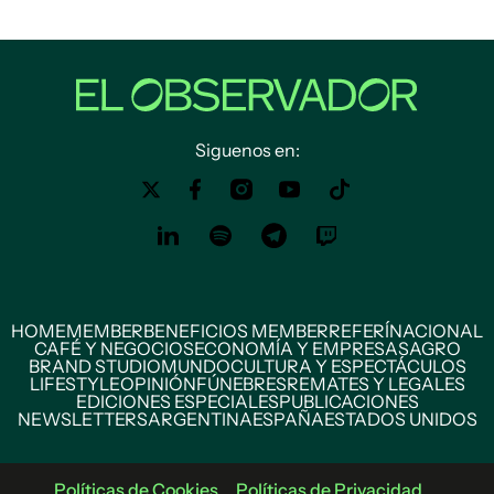
Siguenos en:
HOME
MEMBER
BENEFICIOS MEMBER
REFERÍ
NACIONAL
CAFÉ Y NEGOCIOS
ECONOMÍA Y EMPRESAS
AGRO
BRAND STUDIO
MUNDO
CULTURA Y ESPECTÁCULOS
LIFESTYLE
OPINIÓN
FÚNEBRES
REMATES Y LEGALES
EDICIONES ESPECIALES
PUBLICACIONES
NEWSLETTERS
ARGENTINA
ESPAÑA
ESTADOS UNIDOS
Políticas de Cookies
Políticas de Privacidad