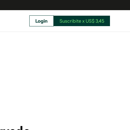
Login
Suscribite x US$ 3,45
uscríbete ahora a El Observador y elegí hasta
donde llegar.
Suscribite x US$ 3,45