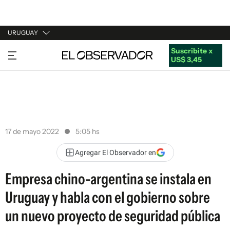
URUGUAY
Suscribite x
URUGUAY
US$ 3,45
ARGENTINA
ESPAÑA
ESTADOS UNIDOS
17 de mayo 2022
5:05 hs
Agregar El Observador en
Empresa chino-argentina se instala en
Uruguay y habla con el gobierno sobre
un nuevo proyecto de seguridad pública