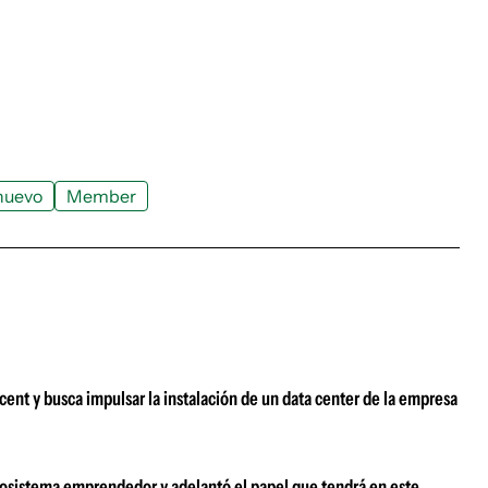
nuevo
Member
ent y busca impulsar la instalación de un data center de la empresa
ecosistema emprendedor y adelantó el papel que tendrá en este