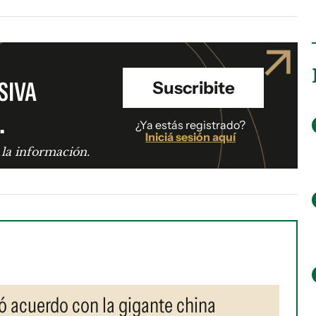
SIVA
Suscribite
.
¿Ya estás registrado?
Iniciá sesión aquí
 la información.
ó acuerdo con la gigante china