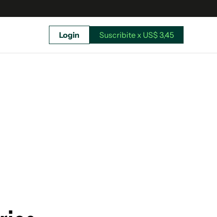
Login
Suscribite x US$ 3,45
uscríbete ahora a El Observador y elegí hasta
donde llegar.
Suscribite x US$ 3,45