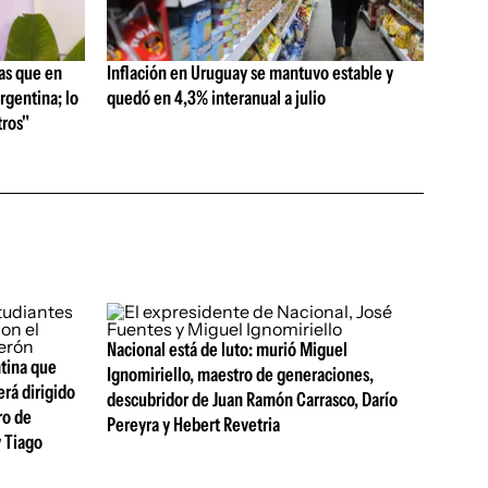
as que en
Inflación en Uruguay se mantuvo estable y
rgentina; lo
quedó en 4,3% interanual a julio
ros"
Nacional está de luto: murió Miguel
ntina que
Ignomiriello, maestro de generaciones,
erá dirigido
descubridor de Juan Ramón Carrasco, Darío
ro de
Pereyra y Hebert Revetria
y Tiago