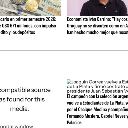
cario en primer semestre 2026:
Economista Iván Carrino: "Hay cos
e US$ 671 millones, con impulso
Uruguay no se discuten como en A
édito y los depósitos
han hecho mucho mejor que nosot
compatible source
El campeón con la selección arge
s found for this
vuelve a Estudiantes de La Plata, s
media.
por el Cacique Medina y compañe
Fernando Muslera, Gabriel Neves 
Palacios
 modal window.