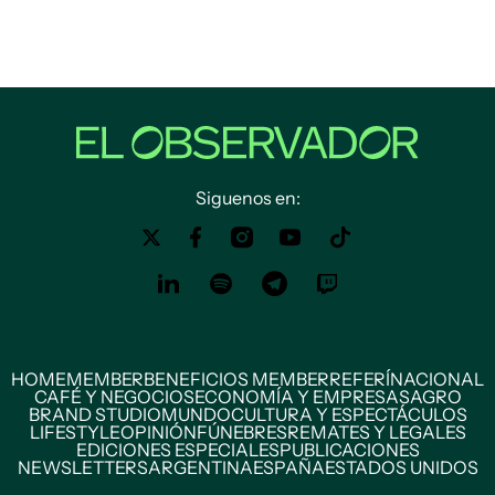
Siguenos en:
HOME
MEMBER
BENEFICIOS MEMBER
REFERÍ
NACIONAL
CAFÉ Y NEGOCIOS
ECONOMÍA Y EMPRESAS
AGRO
BRAND STUDIO
MUNDO
CULTURA Y ESPECTÁCULOS
LIFESTYLE
OPINIÓN
FÚNEBRES
REMATES Y LEGALES
EDICIONES ESPECIALES
PUBLICACIONES
NEWSLETTERS
ARGENTINA
ESPAÑA
ESTADOS UNIDOS