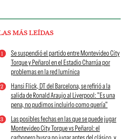
LAS MÁS LEÍDAS
Se suspendió el partido entre Montevideo City
Torque y Peñarol en el Estadio Charrúa por
problemas en la red lumínica
Hansi Flick, DT del Barcelona, se refirió a la
salida de Ronald Araujo al Liverpool: "Es una
pena, no pudimos incluirlo como quería"
Las posibles fechas en las que se puede jugar
Montevideo City Torque vs Peñarol: el
carbonero busca no jugar antes del clásico, y