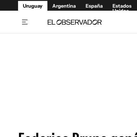
Uruguay
Argentina
España
Estados
Unidos
Home
Juegos 
Referí
Rugby
Fútbol
Básque
Mundial 2026
Tenis
Resultados Deportivos
Runnin
Fútbol internacional
Polidep
Copa Libertadores
Motor