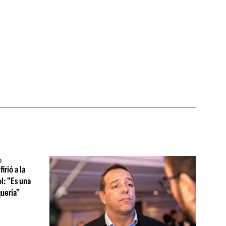
irió a la
l: "Es una
quería"