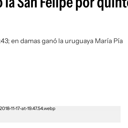
 la San Felipe por quin
Si
9:43; en damas ganó la uruguaya María Pía