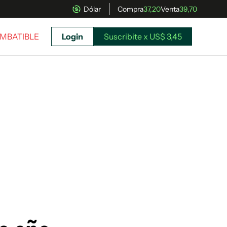
Dólar
Compra
37,20
Venta
39,70
 IMBATIBLE
Login
Suscribite x US$ 3,45
uscríbete ahora a El Observador y elegí hasta
donde llegar.
Suscribite x US$ 3,45