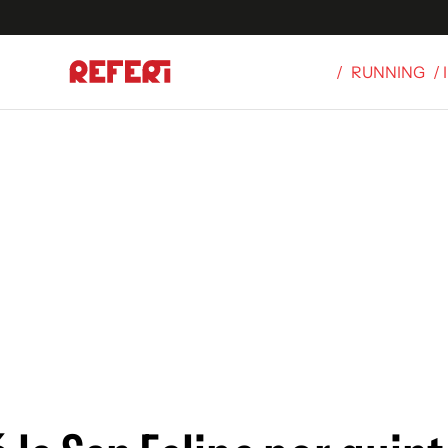
/
RUNNING
/
Olímpicos
S
tbol
g
ortivo