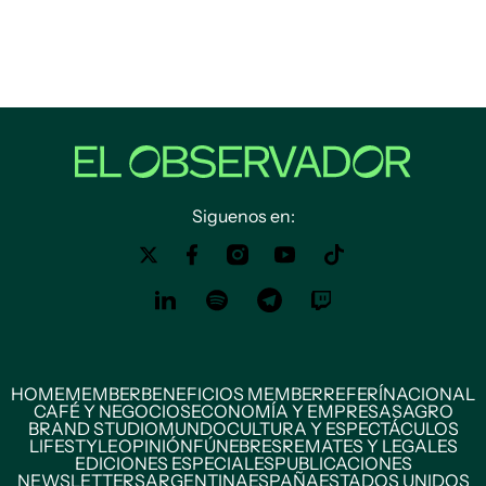
Siguenos en:
HOME
MEMBER
BENEFICIOS MEMBER
REFERÍ
NACIONAL
CAFÉ Y NEGOCIOS
ECONOMÍA Y EMPRESAS
AGRO
BRAND STUDIO
MUNDO
CULTURA Y ESPECTÁCULOS
LIFESTYLE
OPINIÓN
FÚNEBRES
REMATES Y LEGALES
EDICIONES ESPECIALES
PUBLICACIONES
NEWSLETTERS
ARGENTINA
ESPAÑA
ESTADOS UNIDOS