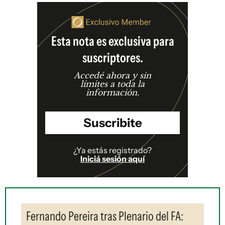
Esta nota es exclusiva para
suscriptores.
Accedé ahora y sin
límites a toda la
información.
Suscribite
¿Ya estás registrado?
Iniciá sesión aquí
Fernando Pereira tras Plenario del FA: