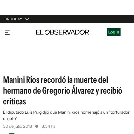
URUGUAY
URUGUAY
Login
ARGENTINA
ESPAÑA
ESTADOS UNIDOS
Manini Ríos recordó la muerte del
hermano de Gregorio Álvarez y recibió
críticas
El diputado Luis Puig dijo que Manini Ríos homenajó a un "torturador
en jefe"
30 de julio 2018
8:54 hs