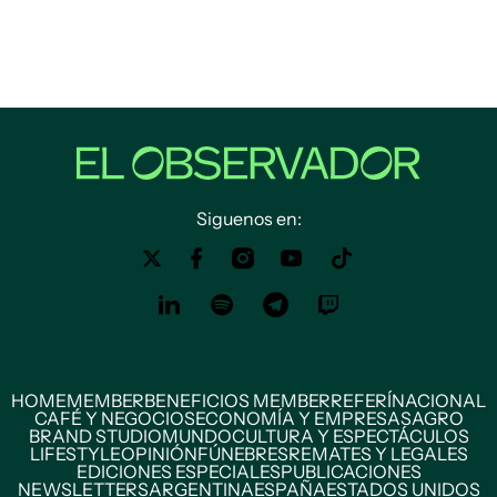
Siguenos en:
HOME
MEMBER
BENEFICIOS MEMBER
REFERÍ
NACIONAL
CAFÉ Y NEGOCIOS
ECONOMÍA Y EMPRESAS
AGRO
BRAND STUDIO
MUNDO
CULTURA Y ESPECTÁCULOS
LIFESTYLE
OPINIÓN
FÚNEBRES
REMATES Y LEGALES
EDICIONES ESPECIALES
PUBLICACIONES
NEWSLETTERS
ARGENTINA
ESPAÑA
ESTADOS UNIDOS