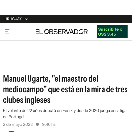
URUGUAY
Suscribite x
URUGUAY
US$ 3,45
ARGENTINA
ESPAÑA
ESTADOS UNIDOS
Manuel Ugarte, "el maestro del
mediocampo" que está en la mira de tres
clubes ingleses
El volante de 22 años debutó en Fénix y desde 2020 juega en la liga
de Portugal
2 de mayo 2023
9:46 hs