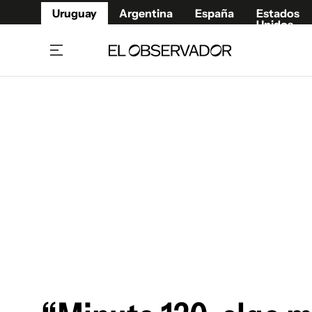
Uruguay
Argentina
España
Estados
Unidos
Home
Juegos 
Referí
Rugby
Fútbol
Básque
Mundial 2026
Tenis
Resultados Deportivos
Runnin
Fútbol internacional
Polidep
Copa Libertadores
Motor