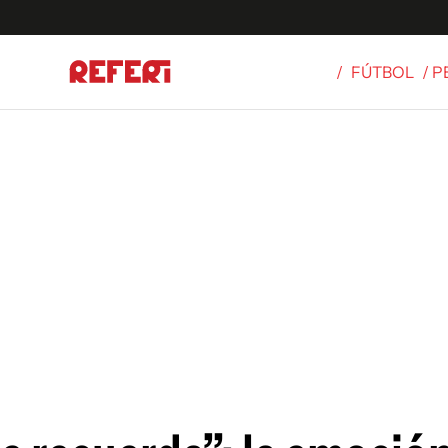
/
FÚTBOL
/ 
Olímpicos
S
tbol
g
ortivo