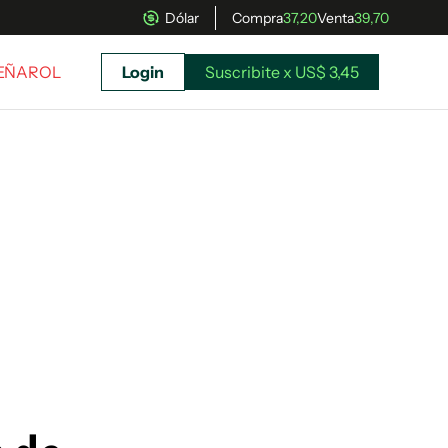
Dólar
Compra
37,20
Venta
39,70
PEÑAROL
Login
Suscribite x US$ 3,45
uscríbete ahora a El Observador y elegí hasta
donde llegar.
Suscribite x US$ 3,45