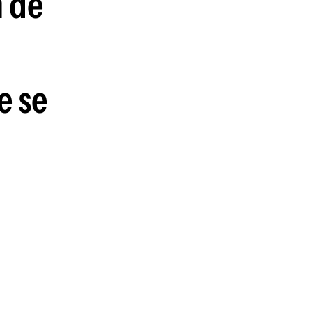
n de
guenos en:
e se