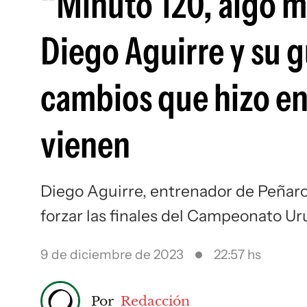
“Minuto 120, algo m
Diego Aguirre y su gu
cambios que hizo en 
vienen
Diego Aguirre, entrenador de Peñarol,
forzar las finales del Campeonato U
9 de diciembre de 2023
22:57 hs
Por
Redacción