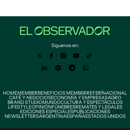
Siguenos en:
HOME
MEMBER
BENEFICIOS MEMBER
REFERÍ
NACIONAL
CAFÉ Y NEGOCIOS
ECONOMÍA Y EMPRESAS
AGRO
BRAND STUDIO
MUNDO
CULTURA Y ESPECTÁCULOS
LIFESTYLE
OPINIÓN
FÚNEBRES
REMATES Y LEGALES
EDICIONES ESPECIALES
PUBLICACIONES
NEWSLETTERS
ARGENTINA
ESPAÑA
ESTADOS UNIDOS