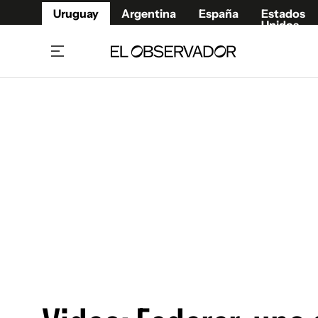
Uruguay
Argentina
España
Estados
Unidos
Home
Juegos 
Referí
Rugby
Fútbol
Básque
Mundial 2026
Tenis
Resultados Deportivos
Runnin
Fútbol internacional
Polidep
Copa Libertadores
Motor