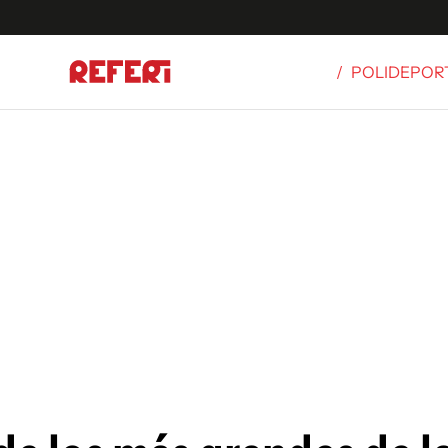
/
POLIDEPOR
Olímpicos
S
tbol
g
ortivo