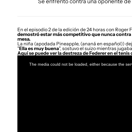
Se enfrentó contra una oponente de 
En el episodio 2 de la edición de 24 horas con Roger 
demostró estar más competitivo que nunca contra 
mesa.
La niña (apodada Pineapple, (ananá en español)) dejó
"
Ella es muy buena
", sostuvo el suizo mientras jugaba
Aquí se puede ver la destreza de Federer en el tenis
This
is
a
The media could not be loaded, either because the serv
modal
window.