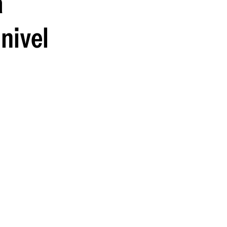
a
guenos en:
 nivel