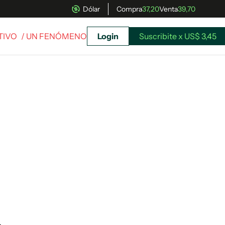
Dólar
Compra
37,20
Venta
39,70
TIVO
/ UN FENÓMENO
Login
Suscribite x US$ 3,45
uscríbete ahora a El Observador y elegí hasta
donde llegar.
Suscribite x US$ 3,45