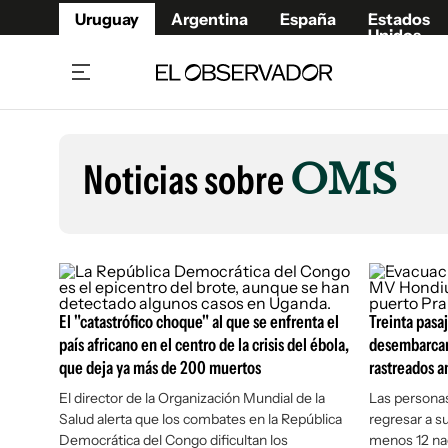
Uruguay
Argentina
España
Estados
Unidos
Home
Lifestyl
Member
Opinió
Noticias sobre
OMS
Beneficios Member
Fúnebr
Referí
Remates
8°C
Domingo:
Ahora en:
Montevideo
Nacional
Mín
9°
Máx
Edicion
10°
Cielo Claro
Café y Negocios
Publica
Economía y Empresas
Newslet
El "catastrófico choque" al que se enfrenta el
Treinta pasa
Agro
Argent
país africano en el centro de la crisis del ébola,
desembarcaro
que deja ya más de 200 muertos
Brand Studio
rastreados a
España
Mundo
Estados
El director de la Organización Mundial de la
Las personas
Salud alerta que los combates en la República
regresar a s
Cultura y Espectáculos
Democrática del Congo dificultan los
menos 12 nac