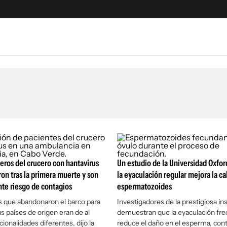
e
S
n
es
Siguenos en:
 y Legales
es especiales
ciones
ters
jeros del crucero con hantavirus
Un estudio de la Universidad Oxfor
ina
n tras la primera muerte y son
la eyaculación regular mejora la ca
nte riesgo de contagios
espermatozoides
 Unidos
 que abandonaron el barco para
Investigadores de la prestigiosa ins
us países de origen eran de al
demuestran que la eyaculación fr
ionalidades diferentes, dijo la
reduce el daño en el esperma, con