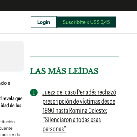
Login
Suscribite x US$ 3,45
uscríbete ahora a El Observador y elegí hasta
donde llegar.
LAS MÁS LEÍDAS
Jueza del caso Penadés rechazó
d revela que
prescripción de víctimas desde
lidad de los
1990 hasta Romina Celeste:
"Silenciaron a todas esas
titución
personas"
ecuente
Suscribite x US$ 3,45
tradiciendo