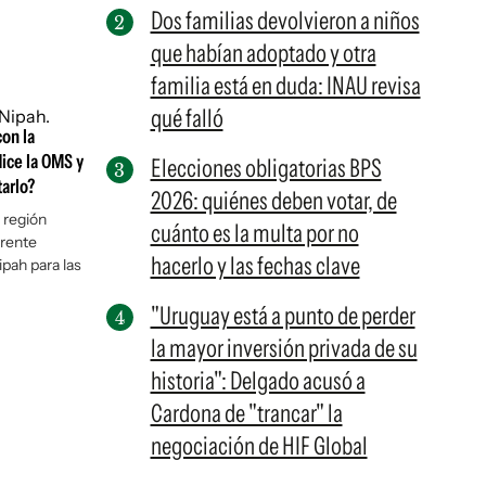
Dos familias devolvieron a niños
que habían adoptado y otra
familia está en duda: INAU revisa
qué falló
con la
ice la OMS y
Elecciones obligatorias BPS
tarlo?
2026: quiénes deben votar, de
a región
cuánto es la multa por no
rrente
hacerlo y las fechas clave
pah para las
"Uruguay está a punto de perder
la mayor inversión privada de su
historia": Delgado acusó a
Cardona de "trancar" la
negociación de HIF Global