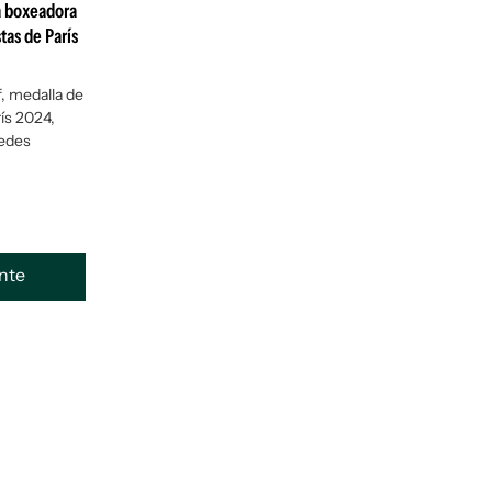
a boxeadora
tas de París
, medalla de
ís 2024,
redes
ente