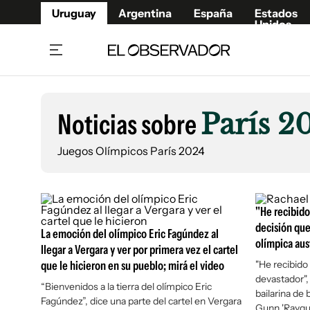
Uruguay
Argentina
España
Estados
Unidos
Home
Lifestyl
Member
Opinió
Noticias sobre
París 2
Beneficios Member
Fúnebr
Referí
Remates
15°C
Juegos Olímpicos París 2024
Viernes:
Ahora en:
Montevideo
Nacional
Mín
9°
Edicion
Máx
12°
Lluvia Moderada
Café y Negocios
Publica
Economía y Empresas
"He recibido
Newslet
decisión que
Agro
Argent
La emoción del olímpico Eric Fagúndez al
olímpica aus
llegar a Vergara y ver por primera vez el cartel
Brand Studio
España
que le hicieron en su pueblo; mirá el video
"He recibido
Mundo
Estados
devastador",
“Bienvenidos a la tierra del olímpico Eric
bailarina de
Cultura y Espectáculos
Fagúndez”, dice una parte del cartel en Vergara
Gunn 'Raygu