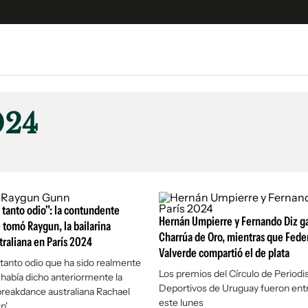
e
S
n
024
es
Siguenos en:
 y Legales
es especiales
ciones
 tanto odio": la contundente
ters
Hernán Umpierre y Fernando Diz g
 tomó Raygun, la bailarina
ina
Charrúa de Oro, mientras que Fede
traliana en París 2024
Valverde compartió el de plata
 tanto odio que ha sido realmente
 Unidos
Los premios del Círculo de Periodi
 había dicho anteriormente la
Deportivos de Uruguay fueron en
 breakdance australiana Rachael
este lunes
n'