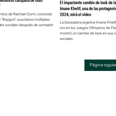
 denunció campaña de odio
El impactante cambio de look de l
"
Imane Khelif, una de las protagonis
ntos de Rachael Gunn, conocida
2024; mirá el video
 "Raygun", suscitaron múltiples
La boxeadora argelina Imane Khelif
des sociales después de competir
oro en los Juegos Olímpicos de Par
mostró un cambio de look en sus 
sociales
Página sigui