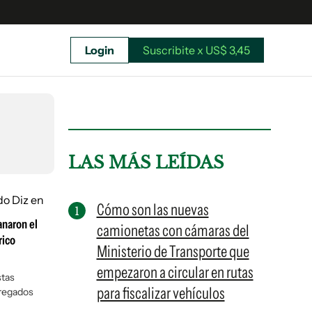
Login
Suscribite x US$ 3,45
uscríbete ahora a El Observador y elegí hasta
donde llegar.
LAS MÁS LEÍDAS
Cómo son las nuevas
anaron el
camionetas con cámaras del
rico
Ministerio de Transporte que
empezaron a circular en rutas
stas
para fiscalizar vehículos
tregados
Suscribite x US$ 3,45