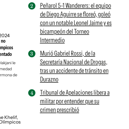
Peñarol 5-1 Wanderers: el equipo
de Diego Aguirre se floreó, goleó
con un notable Leonel Jaime y es
bicampeón del Torneo
Intermedio
 no
ímpicos
Murió Gabriel Rossi, de la
sentado
Secretaría Nacional de Drogas,
akjani le
rmedad
tras un accidente de tránsito en
ormona de
Durazno
Tribunal de Apelaciones libera a
militar por entender que su
crimen prescribió