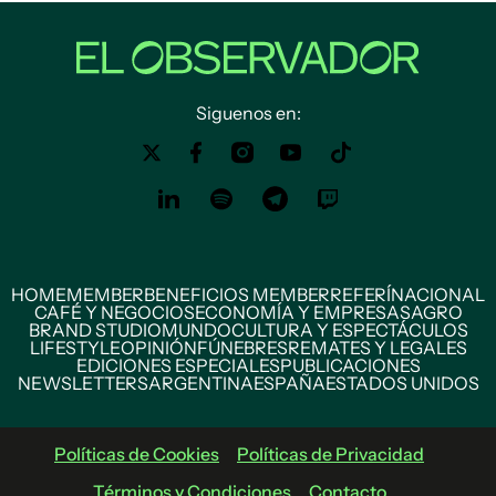
Siguenos en:
HOME
MEMBER
BENEFICIOS MEMBER
REFERÍ
NACIONAL
CAFÉ Y NEGOCIOS
ECONOMÍA Y EMPRESAS
AGRO
BRAND STUDIO
MUNDO
CULTURA Y ESPECTÁCULOS
LIFESTYLE
OPINIÓN
FÚNEBRES
REMATES Y LEGALES
EDICIONES ESPECIALES
PUBLICACIONES
NEWSLETTERS
ARGENTINA
ESPAÑA
ESTADOS UNIDOS
Políticas de Cookies
Políticas de Privacidad
Términos y Condiciones
Contacto