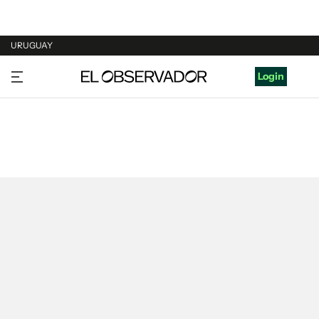
URUGUAY
URUGUAY
Login
ARGENTINA
ESPAÑA
ESTADOS UNIDOS