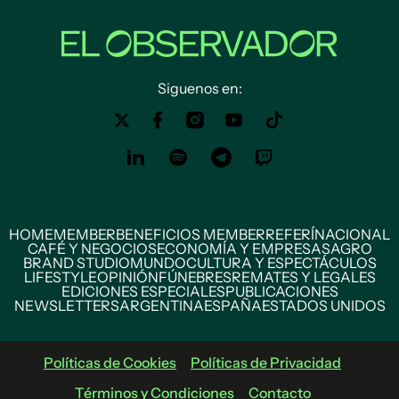
Siguenos en:
HOME
MEMBER
BENEFICIOS MEMBER
REFERÍ
NACIONAL
CAFÉ Y NEGOCIOS
ECONOMÍA Y EMPRESAS
AGRO
BRAND STUDIO
MUNDO
CULTURA Y ESPECTÁCULOS
LIFESTYLE
OPINIÓN
FÚNEBRES
REMATES Y LEGALES
EDICIONES ESPECIALES
PUBLICACIONES
NEWSLETTERS
ARGENTINA
ESPAÑA
ESTADOS UNIDOS
Políticas de Cookies
Políticas de Privacidad
Términos y Condiciones
Contacto