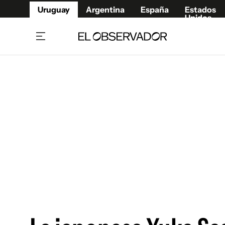
Uruguay
Argentina
España
Estados
Unidos
Home
Juegos 
Referí
Rugby
Fútbol
Básque
Mundial 2026
Tenis
Resultados Deportivos
Runnin
Fútbol internacional
Polidep
Copa Libertadores
Motor