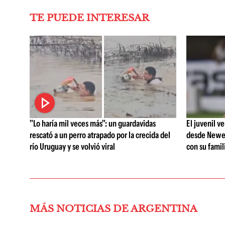
TE PUEDE INTERESAR
"Lo haría mil veces más": un guardavidas
El juvenil v
rescató a un perro atrapado por la crecida del
desde Newell
río Uruguay y se volvió viral
con su famil
MÁS NOTICIAS DE ARGENTINA