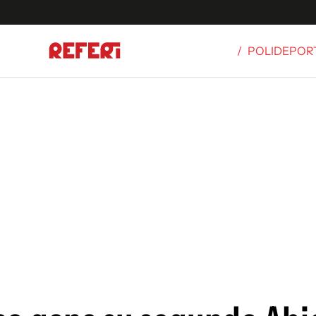
/
POLIDEPOR
Olímpicos
S
tbol
g
ortivo