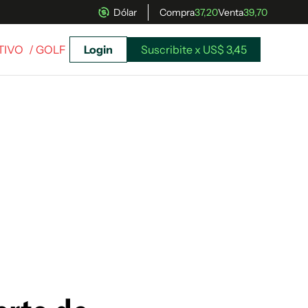
Dólar
Compra
37,20
Venta
39,70
TIVO
/ GOLF
Login
Suscribite x US$ 3,45
uscríbete ahora a El Observador y elegí hasta
donde llegar.
Suscribite x US$ 3,45