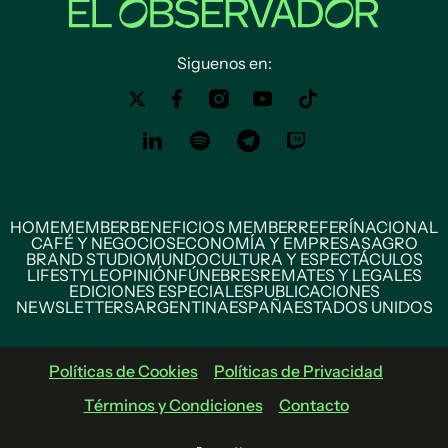
Siguenos en:
HOME
MEMBER
BENEFICIOS MEMBER
REFERÍ
NACIONAL
CAFÉ Y NEGOCIOS
ECONOMÍA Y EMPRESAS
AGRO
BRAND STUDIO
MUNDO
CULTURA Y ESPECTÁCULOS
LIFESTYLE
OPINIÓN
FÚNEBRES
REMATES Y LEGALES
EDICIONES ESPECIALES
PUBLICACIONES
NEWSLETTERS
ARGENTINA
ESPAÑA
ESTADOS UNIDOS
Políticas de Cookies
Políticas de Privacidad
Términos y Condiciones
Contacto