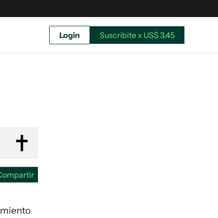
Login
Suscribite x US$ 3,45
uscríbete ahora a El Observador y elegí hasta
donde llegar.
Compartir
cimiento
Suscribite x US$ 3,45