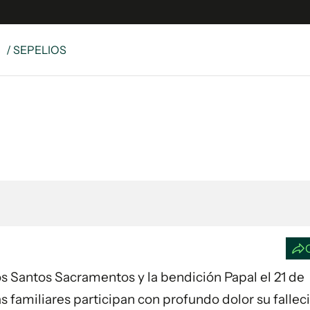
S
/ SEPELIOS
e
S
n
es
Siguenos en:
 y Legales
es especiales
ciones
ters
ina
 Unidos
os Santos Sacramentos y la bendición Papal el 21 de
 familiares participan con profundo dolor su falle