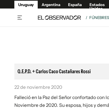
Uruguay
Argentina
España
Estados
Unidos
/
FÚNEBRE
Home
Lifestyl
Member
Opinió
Beneficios Member
Fúnebr
Referí
Remates
8°C
Domingo:
Ahora en:
Montevideo
Nacional
Mín
9°
Máx
11°
Edicion
Nubes
Café y Negocios
Publica
Q.E.P.D. + Carlos Caco Castañares Rossi
Economía y Empresas
Newslet
Agro
Argent
22 de noviembre 2020
Brand Studio
España
Mundo
Estados
Falleció en la Paz del Señor confortado con l
Cultura y Espectáculos
Noviembre de 2020. Su esposa, hijos y demás