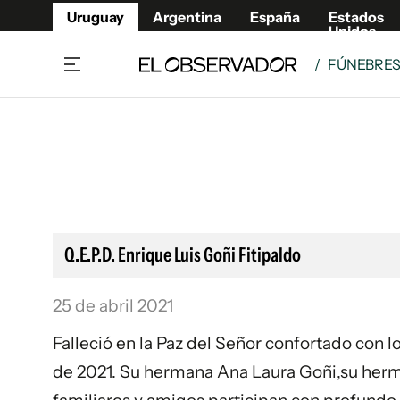
Uruguay
Argentina
España
Estados
Unidos
/
FÚNEBRE
Home
Lifestyl
Member
Opinió
Beneficios Member
Fúnebr
Referí
Remates
12°C
Viernes:
Ahora en:
Montevideo
Nacional
Mín
10°
Máx
12°
Edicion
Nubes
Café y Negocios
Publica
Q.E.P.D. Enrique Luis Goñi Fitipaldo
Economía y Empresas
Newslet
Agro
Argent
25 de abril 2021
Brand Studio
España
Falleció en la Paz del Señor confortado con l
Mundo
Estados
de 2021. Su hermana Ana Laura Goñi,su herm
Cultura y Espectáculos