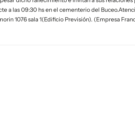
esar dicho fallecimiento e invitan a sus relaciones 
 cte a las 09:30 hs en el cementerio del Buceo.Aten
orin 1076 sala 1(Edificio Previsión). (Empresa Fran