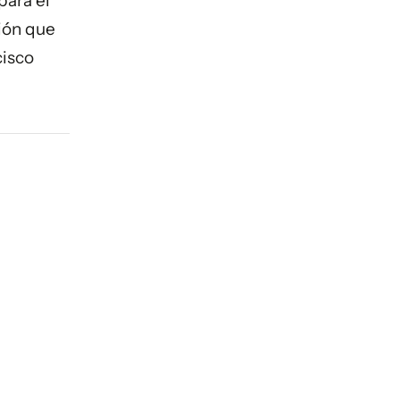
para el
ción que
cisco