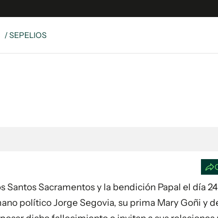
S
/ SEPELIOS
e
S
n
es
Siguenos en:
 y Legales
es especiales
ciones
ters
ina
os Santos Sacramentos y la bendición Papal el día 24
 Unidos
ano político Jorge Segovia, su prima Mary Goñi y 