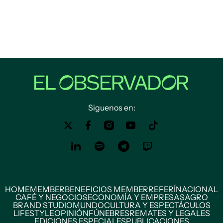
Siguenos en:
HOME
MEMBER
BENEFICIOS MEMBER
REFERÍ
NACIONAL
CAFÉ Y NEGOCIOS
ECONOMÍA Y EMPRESAS
AGRO
BRAND STUDIO
MUNDO
CULTURA Y ESPECTÁCULOS
LIFESTYLE
OPINIÓN
FÚNEBRES
REMATES Y LEGALES
EDICIONES ESPECIALES
PUBLICACIONES