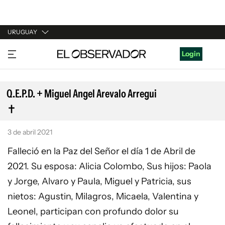
URUGUAY
URUGUAY
Login
ARGENTINA
ESPAÑA
Q.E.P.D. + Miguel Angel Arevalo Arregui
ESTADOS UNIDOS
3 de abril 2021
Falleció en la Paz del Señor el día 1 de Abril de
2021. Su esposa: Alicia Colombo, Sus hijos: Paola
y Jorge, Alvaro y Paula, Miguel y Patricia, sus
nietos: Agustin, Milagros, Micaela, Valentina y
Leonel, participan con profundo dolor su