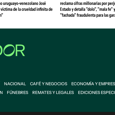
ico uruguayo-venezolano José
reclama cifras millonarias por perj
 víctima de la crueldad infinita de
Estado y detalla "dolo", "mala fe" 
n"
"fachada" fraudulenta para las gar
NACIONAL
CAFÉ Y NEGOCIOS
ECONOMÍA Y EMPRE
ÓN
FÚNEBRES
REMATES Y LEGALES
EDICIONES ESPEC