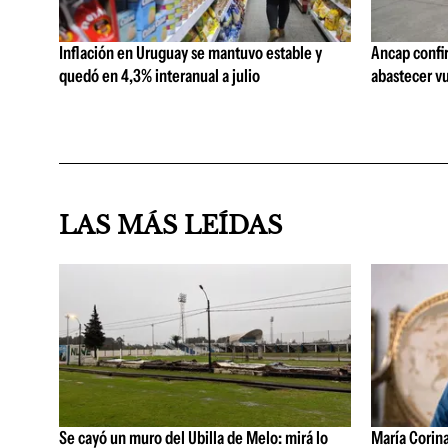
Inflación en Uruguay se mantuvo estable y
Ancap confi
quedó en 4,3% interanual a julio
abastecer vu
LAS MÁS LEÍDAS
Se cayó un muro del Ubilla de Melo: mirá lo
María Corin