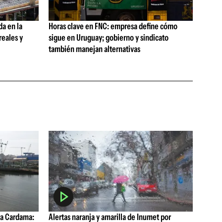
da en la
Horas clave en FNC: empresa define cómo
reales y
sigue en Uruguay; gobierno y sindicato
también manejan alternativas
a Cardama:
Alertas naranja y amarilla de Inumet por