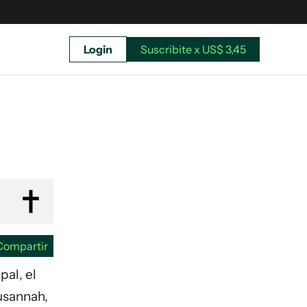
Login
Suscribite x US$ 3,45
uscríbete ahora a El Observador y elegí hasta
donde llegar.
Compartir
pal, el
Susannah,
Suscribite x US$ 3,45