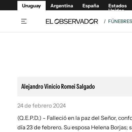
Uruguay
Argentina
España
Estados
Unidos
/
FÚNEBRE
Home
Lifestyl
Member
Opinió
Beneficios Member
Fúnebr
Referí
Remates
11°C
Viernes:
Ahora en:
Montevideo
Nacional
Mín
8°
Máx
12°
Edicion
Nubes
Café y Negocios
Publica
Alejandro Vinicio Romei Salgado
Economía y Empresas
Newslet
Agro
Argent
24 de febrero 2024
Brand Studio
España
Mundo
Estados
(Q.E.P.D.) - Falleció en la paz del Señor, co
Cultura y Espectáculos
día 23 de febrero. Su esposa Helena Borjas; s