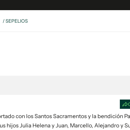
S
/ SEPELIOS
e
S
n
es
Siguenos en:
 y Legales
es especiales
ciones
ters
ina
 Unidos
nfortado con los Santos Sacramentos y la bendición Pa
us hijos Julia Helena y Juan, Marcello, Alejandro y 