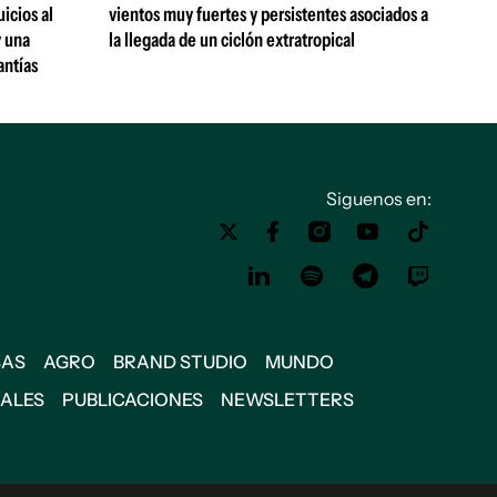
uicios al
vientos muy fuertes y persistentes asociados a
y una
la llegada de un ciclón extratropical
antías
Siguenos en:
SAS
AGRO
BRAND STUDIO
MUNDO
IALES
PUBLICACIONES
NEWSLETTERS