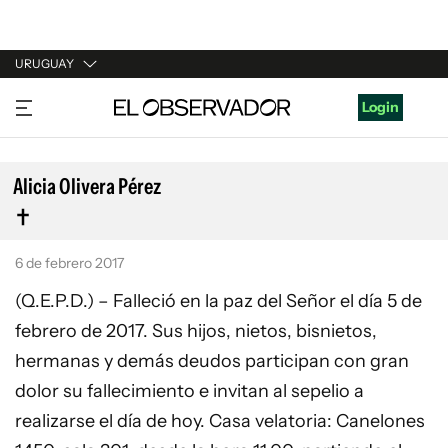
URUGUAY
URUGUAY
Login
ARGENTINA
ESPAÑA
Alicia Olivera Pérez
ESTADOS UNIDOS
6 de febrero 2017
(Q.E.P.D.) – Falleció en la paz del Señor el día 5 de
febrero de 2017. Sus hijos, nietos, bisnietos,
hermanas y demás deudos participan con gran
dolor su fallecimiento e invitan al sepelio a
realizarse el día de hoy. Casa velatoria: Canelones