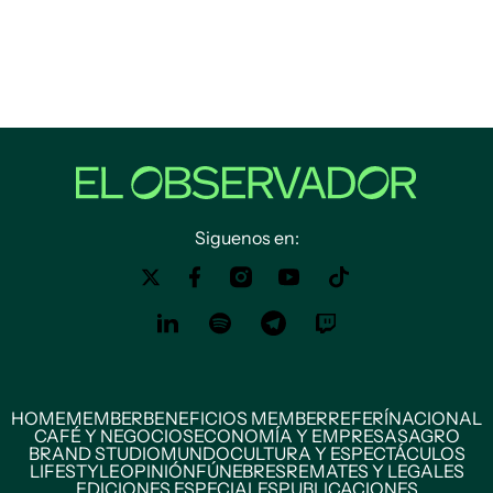
Siguenos en:
HOME
MEMBER
BENEFICIOS MEMBER
REFERÍ
NACIONAL
CAFÉ Y NEGOCIOS
ECONOMÍA Y EMPRESAS
AGRO
BRAND STUDIO
MUNDO
CULTURA Y ESPECTÁCULOS
LIFESTYLE
OPINIÓN
FÚNEBRES
REMATES Y LEGALES
EDICIONES ESPECIALES
PUBLICACIONES