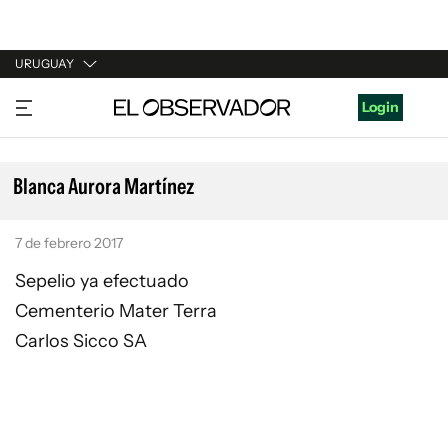
URUGUAY
URUGUAY
Login
ARGENTINA
ESPAÑA
Blanca Aurora Martínez
ESTADOS UNIDOS
7 de febrero 2017
Sepelio ya efectuado
Cementerio Mater Terra
Carlos Sicco SA