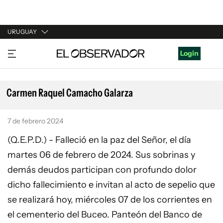
URUGUAY
URUGUAY
Login
ARGENTINA
ESPAÑA
Carmen Raquel Camacho Galarza
ESTADOS UNIDOS
7 de febrero 2024
(Q.E.P.D.) - Falleció en la paz del Señor, el día
martes 06 de febrero de 2024. Sus sobrinas y
demás deudos participan con profundo dolor
dicho fallecimiento e invitan al acto de sepelio que
se realizará hoy, miércoles 07 de los corrientes en
el cementerio del Buceo. Panteón del Banco de