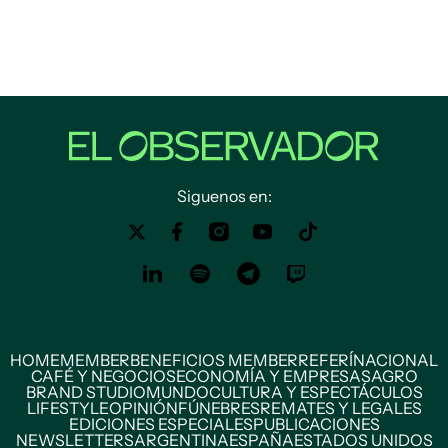
Siguenos en:
HOME
MEMBER
BENEFICIOS MEMBER
REFERÍ
NACIONAL
CAFÉ Y NEGOCIOS
ECONOMÍA Y EMPRESAS
AGRO
BRAND STUDIO
MUNDO
CULTURA Y ESPECTÁCULOS
LIFESTYLE
OPINIÓN
FÚNEBRES
REMATES Y LEGALES
EDICIONES ESPECIALES
PUBLICACIONES
NEWSLETTERS
ARGENTINA
ESPAÑA
ESTADOS UNIDOS