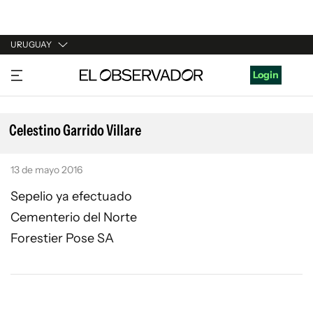
URUGUAY
URUGUAY
Login
ARGENTINA
ESPAÑA
Celestino Garrido Villare
ESTADOS UNIDOS
13 de mayo 2016
Sepelio ya efectuado
Cementerio del Norte
Forestier Pose SA