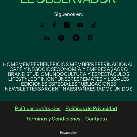
Siguenos en:
HOME
MEMBER
BENEFICIOS MEMBER
REFERÍ
NACIONAL
CAFÉ Y NEGOCIOS
ECONOMÍA Y EMPRESAS
AGRO
BRAND STUDIO
MUNDO
CULTURA Y ESPECTÁCULOS
LIFESTYLE
OPINIÓN
FÚNEBRES
REMATES Y LEGALES
EDICIONES ESPECIALES
PUBLICACIONES
NEWSLETTERS
ARGENTINA
ESPAÑA
ESTADOS UNIDOS
Políticas de Cookies
Políticas de Privacidad
Términos y Condiciones
Contacto