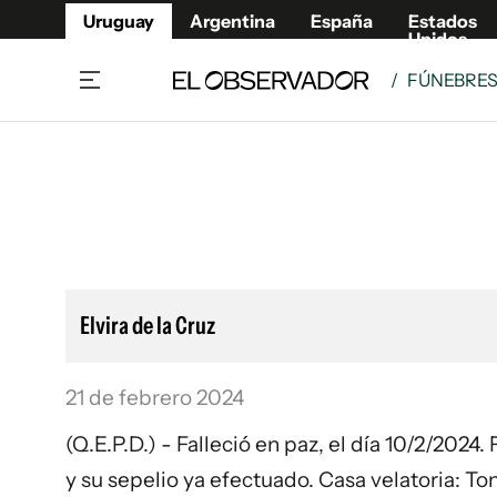
Uruguay
Argentina
España
Estados
Unidos
/
FÚNEBRE
Home
Lifestyl
Member
Opinió
Beneficios Member
Fúnebr
Referí
Remates
10°C
Sábado:
Ahora en:
Montevideo
Nacional
Mín
7°
Máx
11°
Edicion
Nubes
Café y Negocios
Publica
Elvira de la Cruz
Economía y Empresas
Newslet
Agro
Argent
21 de febrero 2024
Brand Studio
España
Mundo
Estados
(Q.E.P.D.) - Falleció en paz, el día 10/2/2024
Cultura y Espectáculos
y su sepelio ya efectuado. Casa velatoria: T