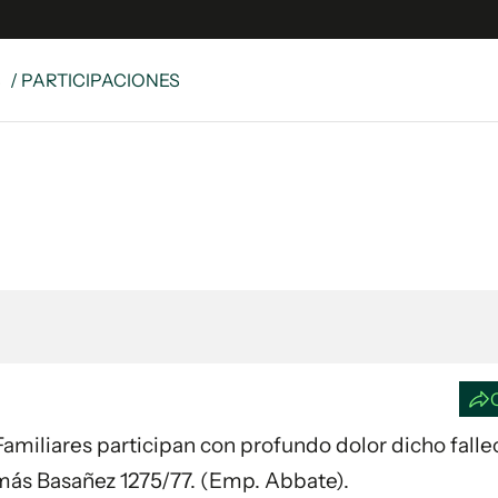
S
/ PARTICIPACIONES
e
S
n
es
Siguenos en:
 y Legales
es especiales
ciones
ters
ina
 Unidos
. Familiares participan con profundo dolor dicho fall
omás Basañez 1275/77. (Emp. Abbate).