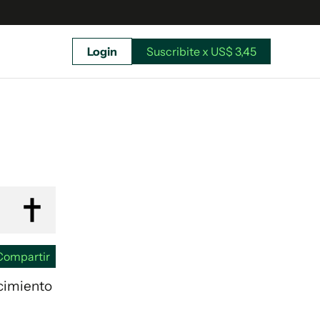
Login
Suscribite x US$ 3,45
uscríbete ahora a El Observador y elegí hasta
donde llegar.
Compartir
ecimiento
Suscribite x US$ 3,45