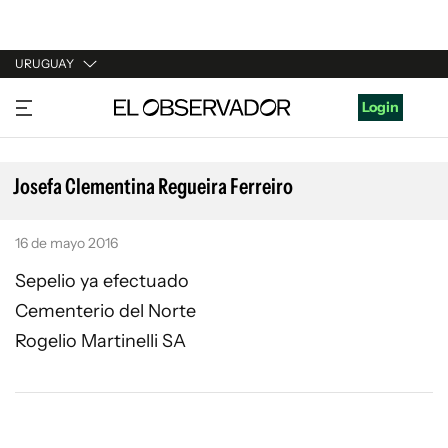
URUGUAY
URUGUAY
Login
ARGENTINA
ESPAÑA
Josefa Clementina Regueira Ferreiro
ESTADOS UNIDOS
16 de mayo 2016
Sepelio ya efectuado
Cementerio del Norte
Rogelio Martinelli SA