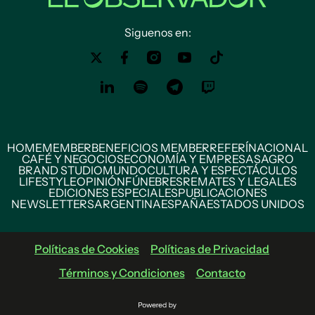
Siguenos en:
HOME
MEMBER
BENEFICIOS MEMBER
REFERÍ
NACIONAL
CAFÉ Y NEGOCIOS
ECONOMÍA Y EMPRESAS
AGRO
BRAND STUDIO
MUNDO
CULTURA Y ESPECTÁCULOS
LIFESTYLE
OPINIÓN
FÚNEBRES
REMATES Y LEGALES
EDICIONES ESPECIALES
PUBLICACIONES
NEWSLETTERS
ARGENTINA
ESPAÑA
ESTADOS UNIDOS
Políticas de Cookies
Políticas de Privacidad
Términos y Condiciones
Contacto