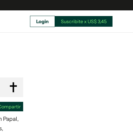
Login
Suscribite x US$ 3,45
uscríbete ahora a El Observador y elegí hasta
donde llegar.
Compartir
n Papal,
s,
Suscribite x US$ 3,45