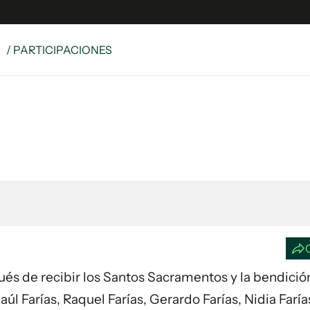
S
/ PARTICIPACIONES
e
S
n
es
Siguenos en:
 y Legales
es especiales
ciones
ters
ina
 Unidos
spués de recibir los Santos Sacramentos y la bendició
úl Farías, Raquel Farías, Gerardo Farías, Nidia Faría