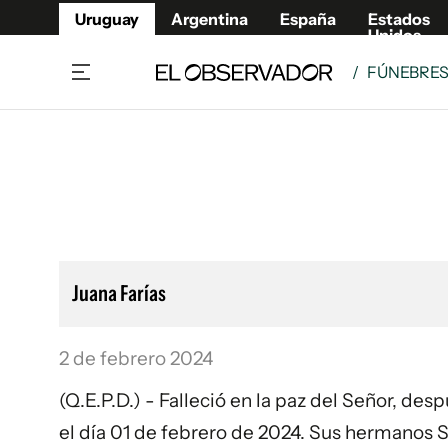
Uruguay
Argentina
España
Estados
Unidos
/
FÚNEBRE
Home
Lifestyl
Member
Opinió
Beneficios Member
Fúnebr
Referí
Remates
11°C
Viernes:
Ahora en:
Montevideo
Nacional
Mín
9°
Máx
11°
Edicion
Nubes
Café y Negocios
Publica
Juana Farías
Economía y Empresas
Newslet
Agro
Argent
2 de febrero 2024
Brand Studio
España
Mundo
Estados
(Q.E.P.D.) - Falleció en la paz del Señor, de
Cultura y Espectáculos
el día 01 de febrero de 2024. Sus hermanos Sa