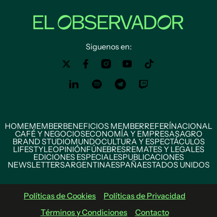
Siguenos en:
HOME
MEMBER
BENEFICIOS MEMBER
REFERÍ
NACIONAL
CAFÉ Y NEGOCIOS
ECONOMÍA Y EMPRESAS
AGRO
BRAND STUDIO
MUNDO
CULTURA Y ESPECTÁCULOS
LIFESTYLE
OPINIÓN
FÚNEBRES
REMATES Y LEGALES
EDICIONES ESPECIALES
PUBLICACIONES
NEWSLETTERS
ARGENTINA
ESPAÑA
ESTADOS UNIDOS
Políticas de Cookies
Políticas de Privacidad
Términos y Condiciones
Contacto