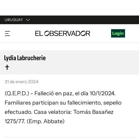
URUGUAY
URUGUAY
Login
ARGENTINA
ESPAÑA
Lydia Labrucherie
ESTADOS UNIDOS
31 de enero 2024
(Q.E.P.D.) - Falleció en paz, el día 10/1/2024.
Familiares participan su fallecimiento, sepelio
efectuado. Casa velatoria: Tomás Basañez
1275/77. (Emp. Abbate)