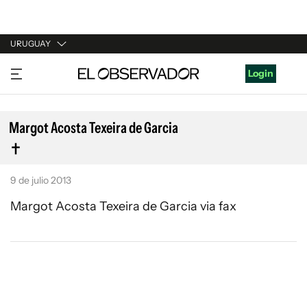
URUGUAY
URUGUAY
Login
ARGENTINA
ESPAÑA
Margot Acosta Texeira de Garcia
ESTADOS UNIDOS
9 de julio 2013
Margot Acosta Texeira de Garcia via fax