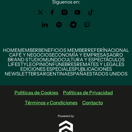
Siguenos en:
HOME
MEMBER
BENEFICIOS MEMBER
REFERÍ
NACIONAL
CAFÉ Y NEGOCIOS
ECONOMÍA Y EMPRESAS
AGRO
BRAND STUDIO
MUNDO
CULTURA Y ESPECTÁCULOS
LIFESTYLE
OPINIÓN
FÚNEBRES
REMATES Y LEGALES
EDICIONES ESPECIALES
PUBLICACIONES
NEWSLETTERS
ARGENTINA
ESPAÑA
ESTADOS UNIDOS
Políticas de Cookies
Políticas de Privacidad
Términos y Condiciones
Contacto