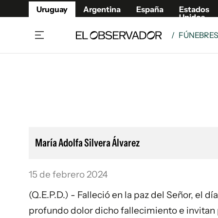
Uruguay
Argentina
España
Estados
Unidos
/
FÚNEBRE
Home
Lifestyl
Member
Opinió
Beneficios Member
Fúnebr
Referí
Remates
15°C
Viernes:
Ahora en:
Montevideo
Nacional
Mín
8°
Máx
Edicion
12°
Lluvia Ligera
Café y Negocios
Publica
María Adolfa Silvera Álvarez
Economía y Empresas
Newslet
Agro
Argent
15 de febrero 2024
Brand Studio
España
Mundo
Estados
(Q.E.P.D.) - Falleció en la paz del Señor, el d
Cultura y Espectáculos
profundo dolor dicho fallecimiento e invitan 