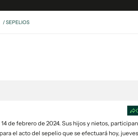
S
/ SEPELIOS
e
S
n
es
Siguenos en:
 y Legales
es especiales
ciones
ters
ina
 Unidos
ía 14 de febrero de 2024. Sus hijos y nietos, participa
para el acto del sepelio que se efectuará hoy, jueves