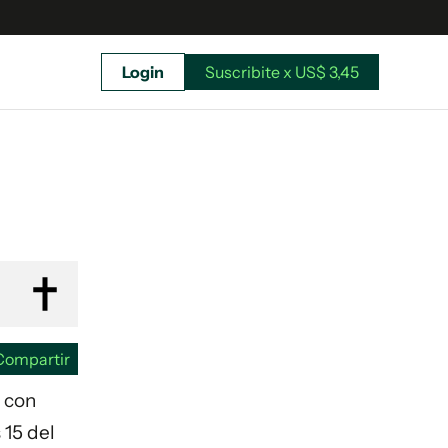
Login
Suscribite x US$ 3,45
uscríbete ahora a El Observador y elegí hasta
donde llegar.
Compartir
n con
 15 del
Suscribite x US$ 3,45