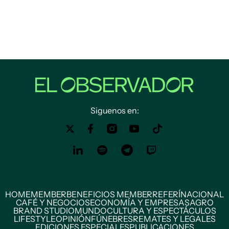
Siguenos en:
HOME
MEMBER
BENEFICIOS MEMBER
REFERÍ
NACIONAL
CAFÉ Y NEGOCIOS
ECONOMÍA Y EMPRESAS
AGRO
BRAND STUDIO
MUNDO
CULTURA Y ESPECTÁCULOS
LIFESTYLE
OPINIÓN
FÚNEBRES
REMATES Y LEGALES
EDICIONES ESPECIALES
PUBLICACIONES