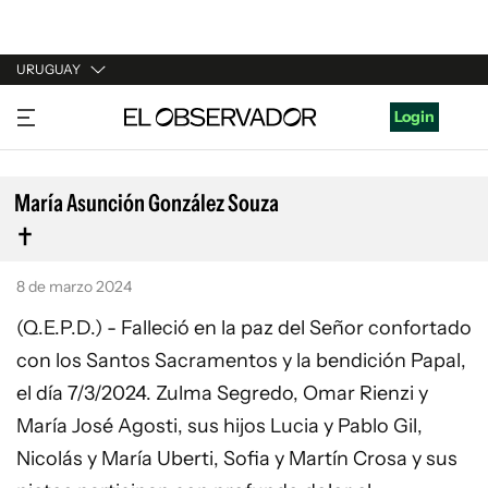
URUGUAY
URUGUAY
Login
ARGENTINA
ESPAÑA
María Asunción González Souza
ESTADOS UNIDOS
8 de marzo 2024
(Q.E.P.D.) - Falleció en la paz del Señor confortado
con los Santos Sacramentos y la bendición Papal,
el día 7/3/2024. Zulma Segredo, Omar Rienzi y
María José Agosti, sus hijos Lucia y Pablo Gil,
Nicolás y María Uberti, Sofia y Martín Crosa y sus